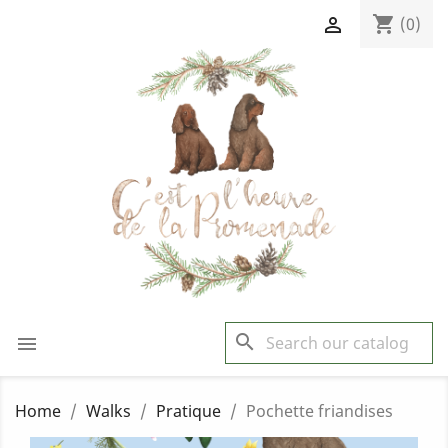
shopping_cart

(0)
search

Home
Walks
Pratique
Pochette friandises