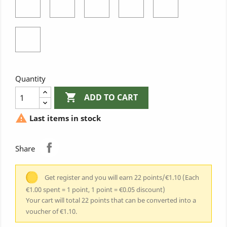
Blanc
Marine
Turquoise
cock
cock
Reflet
Blanc
Marine
Bleu
reflet
Eté
bleu
cock
turquoise
Quantity

ADD TO CART

Last items in stock
Share
Get register and you will earn 22 points/€1.10
(Each
€1.00 spent = 1 point, 1 point = €0.05 discount)
Your cart will total 22 points that can be converted into a
voucher of €1.10.