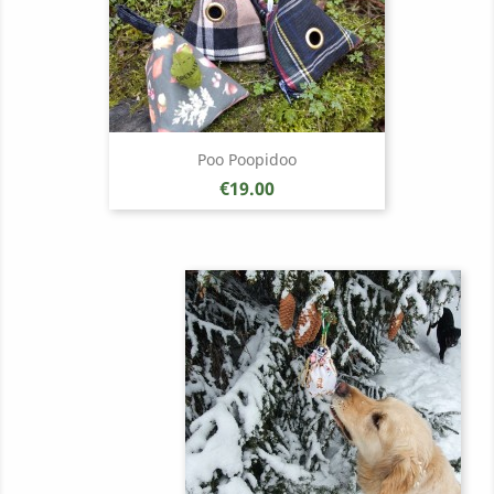
Poo Poopidoo
Price
€19.00