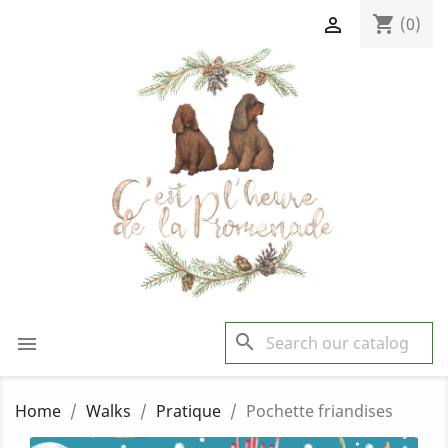
shopping_cart

(0)
search

Home
Walks
Pratique
Pochette friandises