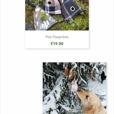
Poo Poopidoo
Price
€19.00