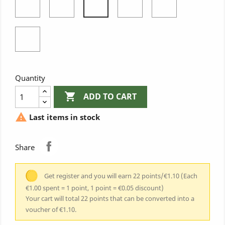
Blanc
Marine
cock
cock
Turquoise
Reflet
Blanc
Marine
Bleu
reflet
Eté
bleu
cock
turquoise
Quantity

ADD TO CART

Last items in stock
Share
Get register and you will earn 22 points/€1.10
(Each
€1.00 spent = 1 point, 1 point = €0.05 discount)
Your cart will total 22 points that can be converted into a
voucher of €1.10.