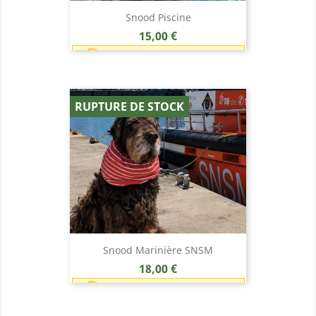
Snood Piscine
Prix
15,00 €
Earn 1 point each 1,00 € (15
points)
RUPTURE DE STOCK
Snood Marinière SNSM
Prix
18,00 €
Earn 1 point each 1,00 € (18
points)