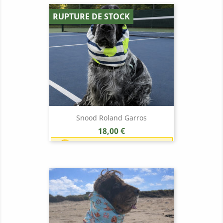
RUPTURE DE STOCK
Snood Roland Garros
Prix
18,00 €
Earn 1 point each 1,00 € (18
points)