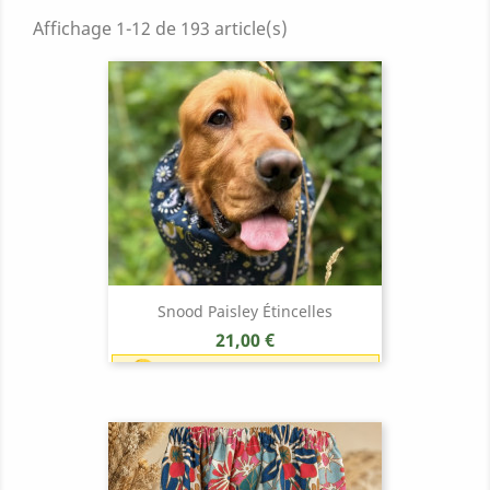
Affichage 1-12 de 193 article(s)
Snood Paisley Étincelles
Prix
21,00 €
Earn 1 point each 1,00 € (21
points)