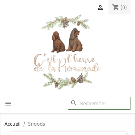
shopping_cart

(0)
search

Accueil
Snoods