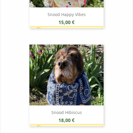
Snood Happy Vibes
Prix
15,00 €
Earn 1 point each 1,00 € (15
points)
Snood Hibiscus
Prix
18,00 €
Earn 1 point each 1,00 € (18