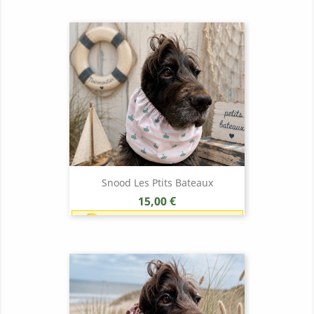
points)
Snood Les Ptits Bateaux
Prix
15,00 €
Earn 1 point each 1,00 € (15
points)