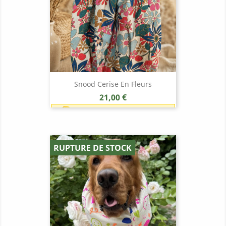
Snood Cerise En Fleurs
Prix
21,00 €
Earn 1 point each 1,00 € (21
points)
RUPTURE DE STOCK