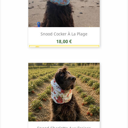
Snood Cocker À La Plage
Prix
18,00 €
Earn 1 point each 1,00 € (18
points)