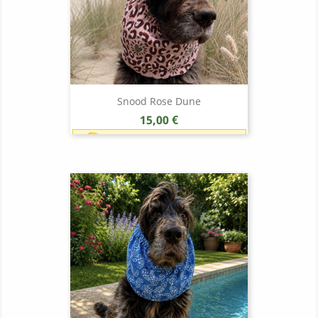
Snood Rose Dune
Prix
15,00 €
Earn 1 point each 1,00 € (15
points)