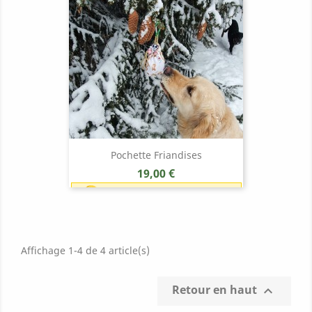
Pochette Friandises
Prix
19,00 €
Earn 1 point each 1,00 € (19
points)
Affichage 1-4 de 4 article(s)
Retour en haut
