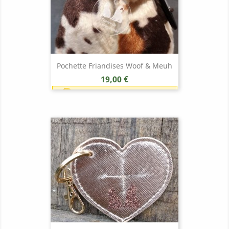
Pochette Friandises Woof & Meuh
Prix
19,00 €
Earn 1 point each 1,00 € (19
points)