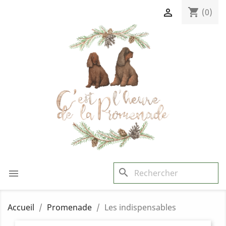
shopping_cart

(0)
search

Accueil
Promenade
Les indispensables