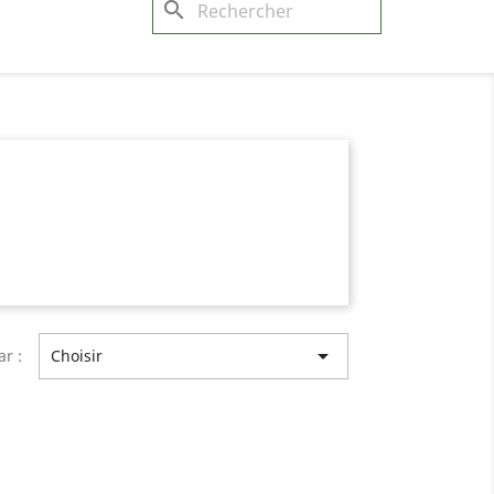
search

ar :
Choisir