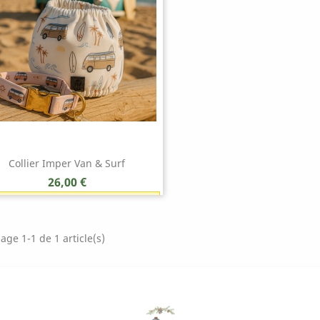
Collier Imper Van & Surf
Prix
26,00 €
Earn 1 point each 1,00 € (26 points)
Aperçu rapide

age 1-1 de 1 article(s)