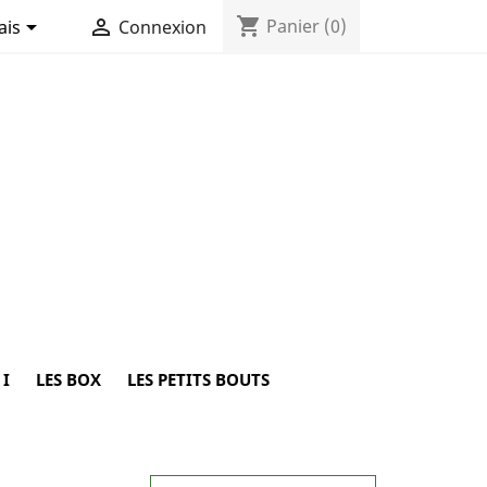
shopping_cart


Panier
(0)
ais
Connexion
 I
LES BOX
LES PETITS BOUTS