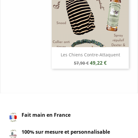
Les Chiens Contre-Attaquent
Prix
Prix
49,22 €
57,90 €
de
base
Fait main en France
100% sur mesure et personnalisable