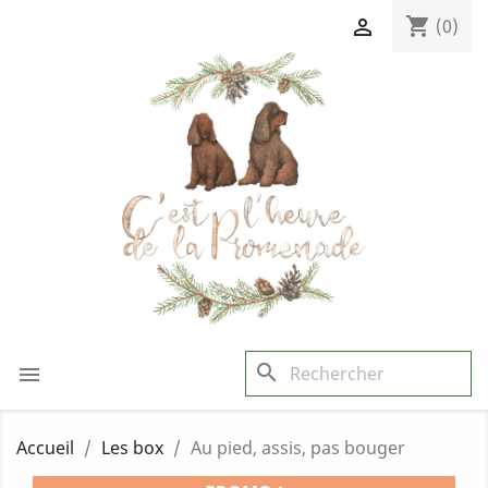
shopping_cart

(0)
search

Accueil
Les box
Au pied, assis, pas bouger