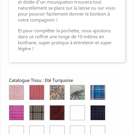
et dotée d’un mousqueton trouvera tout
naturellement sa place sur la laisse ou sur vous
pour pouvoir facilement donner le bonbon à
votre compagnon !
Et pour compléter la pochette, nous ajoutons
dans ce coffret une longe de 10 mètres en
biothane, super pratique à entretenir et super
légère !
Catalogue Tissu : Eté Turquoise
Liberty
Liberty
Liberty
Aquarelle
Ecossais
of
of
of
Coton
London
London
London
Bleu
Wiltshire
Mistsi
Tatum
Ecossais
Ecossais
Ecossais
Ecossais
Carreaux
Pois
Valeria
Coton
Beige
Berwikshire
Roxburgh
Marine
de
Rose
et
Senteur
Rose
Imper
Imper
Coton
Coton
Coton