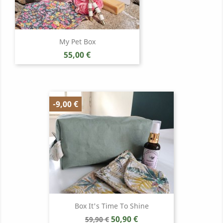
My Pet Box
Prix
55,00 €
-9,00 €
Box It's Time To Shine
Prix
Prix
50,90 €
59,90 €