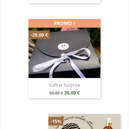
de
base
PROMO !
-20,00 €
Coffret Surprise
Prix
Prix
30,00 €
50,00 €
de
base
-15%