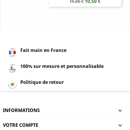
Prix
Prix
10,50 €
15,00 €
de
base
Fait main en France
100% sur mesure et personnalisable
Politique de retour
INFORMATIONS

VOTRE COMPTE
