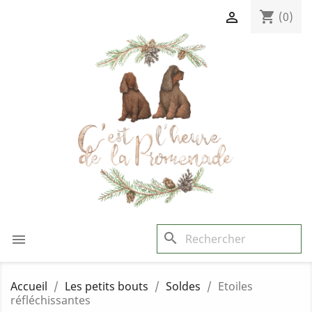
shopping_cart

(0)
search

Accueil
Les petits bouts
Soldes
Etoiles
réfléchissantes