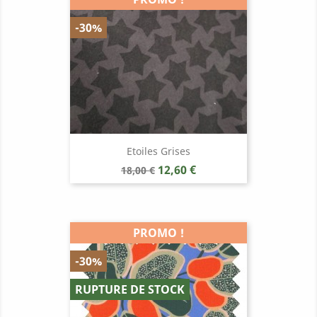
-30%
Etoiles Grises
Prix
Prix
12,60 €
18,00 €
de
base
PROMO !
-30%
RUPTURE DE STOCK