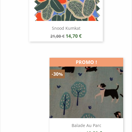
Snood Kumkat
Prix
Prix
14,70 €
21,00 €
de
base
PROMO !
-30%
Balade Au Parc