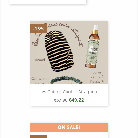
price
-15%
Les Chiens Contre-Attaquent
Regular
Price
€49.22
€57.90
price
ON SALE!