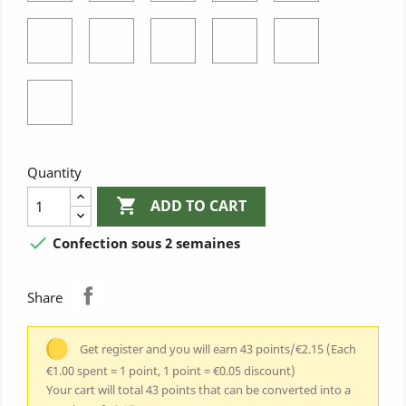
Vert
metal
Pastel
Eté
Eté
Eté
Eté
Eté
Blanc
Marine
Turquoise
cock
cock
Reflet
Blanc
Marine
Bleu
reflet
Eté
bleu
cock
turquoise
Quantity

ADD TO CART

Confection sous 2 semaines
Share
Get register and you will earn 43 points/€2.15
(Each
€1.00 spent = 1 point, 1 point = €0.05 discount)
Your cart will total 43 points that can be converted into a