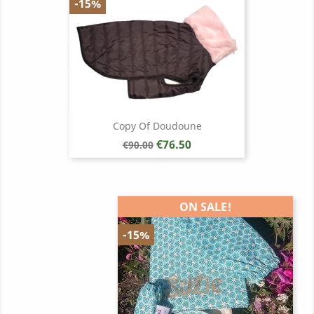
-15%
Copy Of Doudoune
Regular
Price
€76.50
€90.00
price
ON SALE!
-15%