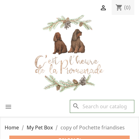
shopping_cart

(0)
search

Home
My Pet Box
copy of Pochette friandises