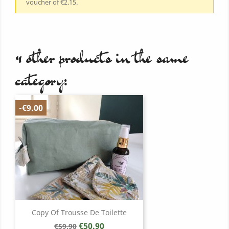
voucher of €2.15.
4 other products in the same
category:
-€9.00
Copy Of Trousse De Toilette
Regular
Price
€50.90
€59.90