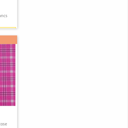
ancs
9 points)
Rose