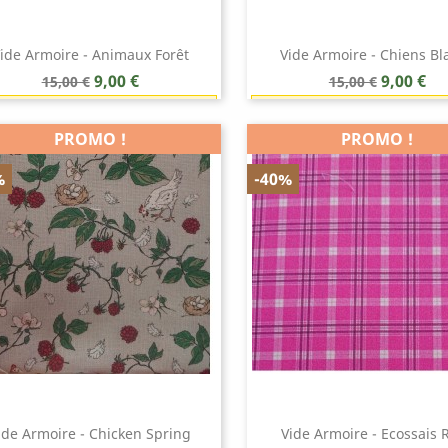
ide Armoire - Animaux Forêt
Vide Armoire - Chiens Bl
Prix
Prix
Prix
Prix
9,00 €
9,00 €
15,00 €
15,00 €
de
de
Earn 1 point each 1,00 € (9 points)
Earn 1 point each 1,00 € (
Aperçu rapide
Aperçu rapide


base
base
PROMO !
PROMO !
%
-40%
ide Armoire - Chicken Spring
Vide Armoire - Ecossais 