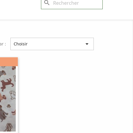
search

ar :
Choisir