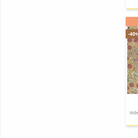
-40
Vid