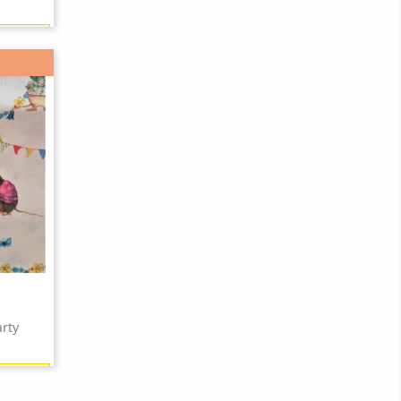
9 points)
rty
9 points)