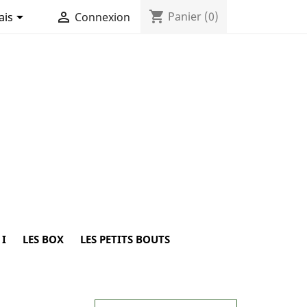
shopping_cart


Panier
(0)
ais
Connexion
 I
LES BOX
LES PETITS BOUTS