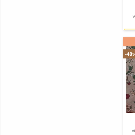
V
-40
V