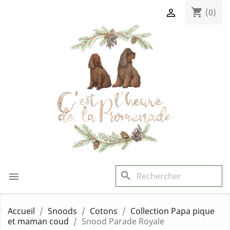
shopping_cart

(0)
search

Accueil
Snoods
Cotons
Collection Papa pique
et maman coud
Snood Parade Royale