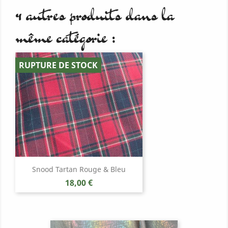
4 autres produits dans la
même catégorie :
RUPTURE DE STOCK
Snood Tartan Rouge & Bleu
Prix
18,00 €