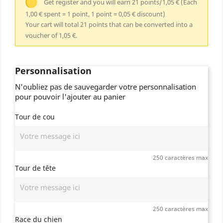
Get register and you will earn 21 points/1,05 €
(Each
1,00 € spent = 1 point, 1 point = 0,05 € discount)
Your cart will total 21 points that can be converted into a
voucher of 1,05 €.
Personnalisation
N'oubliez pas de sauvegarder votre personnalisation
pour pouvoir l'ajouter au panier
Tour de cou
250 caractères max
Tour de tête
250 caractères max
Race du chien