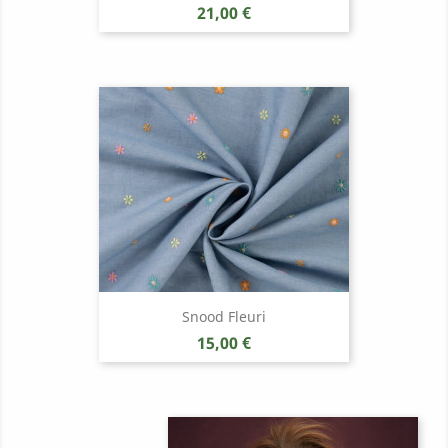
Prix
21,00 €
Snood Fleuri
Prix
15,00 €