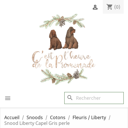
shopping_cart

(0)
search

Accueil
Snoods
Cotons
Fleuris / Liberty
Snood Liberty Capel Gris perle